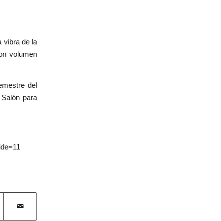
 vibra de la
con volumen
emestre del
 Salón para
lide=11