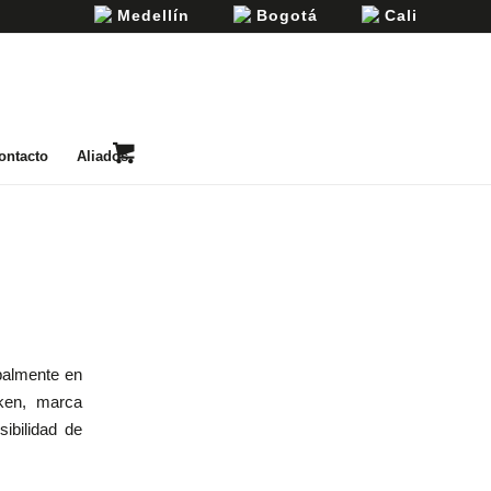
Medellín
Bogotá
Cali
ontacto
Aliados
ipalmente en
dken, marca
sibilidad de