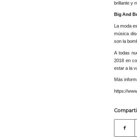
brillante y
Big And B
La moda est
música dis
son la bom
A todas nu
2018 en co
estar a la 
Más inform
https://www
Comparti