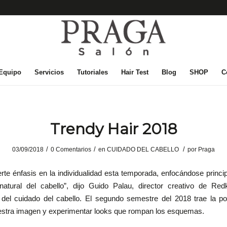
 Equipo
Servicios
Tutoriales
Hair Test
Blog
SHOP
C
Trendy Hair 2018
/
/
/
03/09/2018
0 Comentarios
en
CUIDADO DEL CABELLO
por
Praga
rte énfasis en la individualidad esta temporada, enfocándose princ
 natural del cabello”, dijo Guido Palau, director creativo de Re
 del cuidado del cabello. El segundo semestre del 2018 trae la po
estra imagen y experimentar looks que rompan los esquemas.