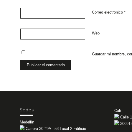
Correo electrónico
*
Web
Guardar mi nombre, cor
Sedes
Cali
Calle 1
Medellín
30091
Carrera 30 #9A - 53 Local 2 Edificio