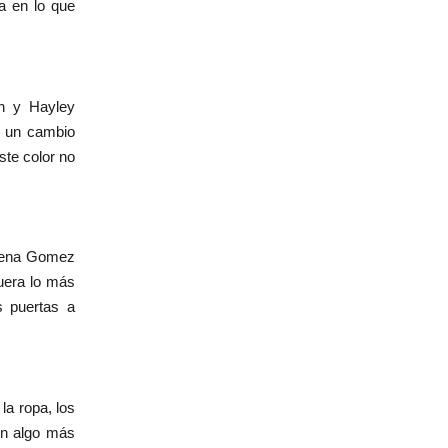
a en lo que
n y Hayley
s un cambio
ste color no
Selena Gomez
fuera lo más
s puertas a
la ropa, los
 en algo más