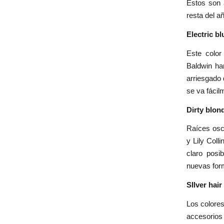
Estos son 
resta del a
Electric bl
Este colo
Baldwin ha
arriesgado 
se va fácil
Dirty blon
Raíces oscu
y Lily Coll
claro posi
nuevas form
SIlver hair
Los colores
accesorios 