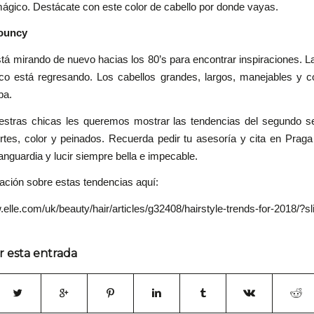
 mágico. Destácate con este color de cabello por donde vayas.
ouncy
á mirando de nuevo hacias los 80’s para encontrar inspiraciones. La
co está regresando. Los cabellos grandes, largos, manejables y 
ba.
estras chicas les queremos mostrar las tendencias del segundo s
rtes, color y peinados. Recuerda pedir tu asesoría y cita en Praga
vanguardia y lucir siempre bella e impecable.
ación sobre estas tendencias aquí:
.elle.com/uk/beauty/hair/articles/g32408/hairstyle-trends-for-2018/?s
r esta entrada