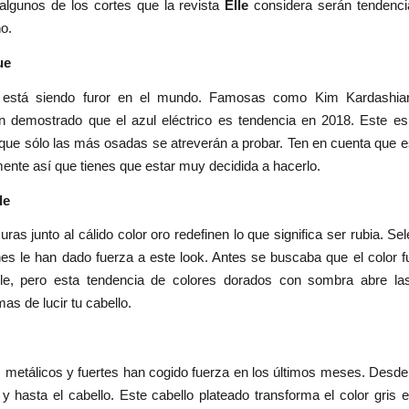
algunos de los cortes que la revista
Elle
considera serán tendenci
ño.
ue
r está siendo furor en el mundo. Famosas como Kim Kardashia
n demostrado que el azul eléctrico es tendencia en 2018. Este e
que sólo las más osadas se atreverán a probar. Ten en cuenta que e
mente así que tienes que estar muy decidida a hacerlo.
de
ras junto al cálido color oro redefinen lo que significa ser rubia. 
ines le han dado fuerza a este look. Antes se buscaba que el color 
ble, pero esta tendencia de colores dorados con sombra abre la
as de lucir tu cabello.
 metálicos y fuertes han cogido fuerza en los últimos meses. Desde 
y hasta el cabello. Este cabello plateado transforma el color gris